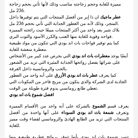
مميزة للغاية وحجم زجاجته مناسب وذلك لأنها تأتي بحجم زجاجة
236 مل.
عطر ماجيك
ان ذا إير من أفضل المنتجات التي يتم توفيرها داخل
المتجر، وذلك لأنه من العطور الجذابة التي تأتي بحجم 236 مل.
بلاك شير يعد واحد من أكثر المنتجات مبيعًا حيث رائحته المميزة
فواحه وقوية للغاية منها العنب والكرز الأسود والتوت البري.
كما يتم توفير فواحات باث اند بودي التي تتكون من مواد طبيعية
معطرة منعشة للغاية.
أيضًا يوجد
معطرات باث اند بودي
التي يحرص عدد كبير من الأشخاص
على شرائها بفضل روائحها الجذابة المثيرة التي تزيد من الشعور
بالحب والرومانسية داخل الغرفة.
كما يعرف
عطر باث اند بودي الأزرق
على أنه واحد من العطور
الجاذبة لدى الشركة والذي يتكون من مزيج فاخر من المكونات التي
تعطي طابع رومانسي يدوم فترة طويلة من الوقت.
افضل شموع باث اند بودي
يعرف قسم
الشموع
بالشركة على أنه واحد من الأقسام المميزة
وتعرف
شمعة باث اند بودي السوداء
على أنها واحدة من أفضل
المنتجات التي تزيد من الطابع الهادئ والرومانسي لقضاء وقت مميز
للغاية.
تتميز شموع باث اند بودي بأنها تتوفر بروائح عطرية طبيعية منها