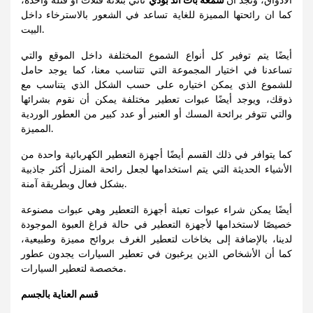
الأذواق،
ونجد أن
شمعة باث اند بودي
تأتي بثلاثة فتلات أو فتلة واحدة
،
كما ان رائحتها المميزة للغاية تساعد في الشعور بالاسترخاء داخل
البيت.
أيضًا يتم توفير كل أنواع الشموع المختلفة داخل الموقع والتي
تساعدنا في اختيار المجموعة التي تتناسب معنا، كما يوجد حامل
للشموع الذي يمكن اختياره على حسب الشكل الذي يتناسب مع
ذوقك، ويوجد أيضًا عبوات تعطير مختلفة يمكن أن نقوم بشرائها
والتي تتوفر برائحة المسك أو العنبر أو عدد كبير من العطور الوردية
المميزة.
كما يتوافر في ذلك القسم أيضًا أجهزة التعطير الكهربائية واحدة من
الأشياء الحديثة التي يتم استخدامها لجعل رائحة المنزل أكثر جاذبية
بشكل فعال وبطريقة آمنة.
أيضًا يمكن شراء عبوات تعبئة أجهزة التعطير وهي عبوات مصنوعة
خصيصًا لاستخدامها لأجهزة التعطير في حالة فراغ العبوة الموجودة
لدينا، بالإضافة إلى بخاخات لتعطير الغرف بروائح مميزة وطبيعية،
كما أن الأشخاص الذين يرغبون في تعطير السيارات يجدون عطور
مخصصة لتعطير السيارات.
قسم العناية بالجسم