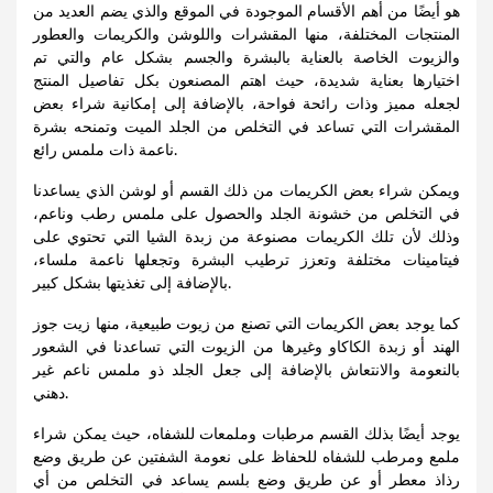
هو أيضًا من أهم الأقسام الموجودة في الموقع والذي يضم العديد من
المنتجات المختلفة، منها المقشرات واللوشن والكريمات والعطور
والزيوت الخاصة بالعناية بالبشرة والجسم بشكل عام والتي تم
اختيارها بعناية شديدة، حيث اهتم المصنعون بكل تفاصيل المنتج
لجعله مميز وذات رائحة فواحة، بالإضافة إلى إمكانية شراء بعض
المقشرات التي تساعد في التخلص من الجلد الميت وتمنحه بشرة
ناعمة ذات ملمس رائع.
ويمكن شراء بعض الكريمات من ذلك القسم أو لوشن الذي يساعدنا
في التخلص من خشونة الجلد والحصول على ملمس رطب وناعم،
وذلك لأن تلك الكريمات مصنوعة من زبدة الشيا التي تحتوي على
فيتامينات مختلفة وتعزز ترطيب البشرة وتجعلها ناعمة ملساء،
بالإضافة إلى تغذيتها بشكل كبير.
كما يوجد بعض الكريمات التي تصنع من زيوت طبيعية، منها زيت جوز
الهند أو زبدة الكاكاو وغيرها من الزيوت التي تساعدنا في الشعور
بالنعومة والانتعاش بالإضافة إلى جعل الجلد ذو ملمس ناعم غير
دهني.
يوجد أيضًا بذلك القسم مرطبات وملمعات للشفاه، حيث يمكن شراء
ملمع ومرطب للشفاه للحفاظ على نعومة الشفتين عن طريق وضع
رذاذ معطر أو عن طريق وضع بلسم يساعد في التخلص من أي