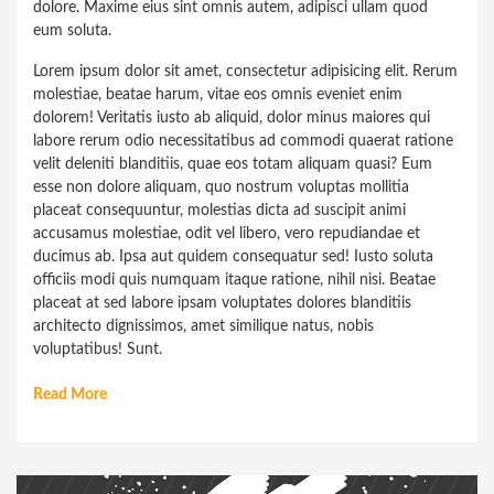
dolore. Maxime eius sint omnis autem, adipisci ullam quod
eum soluta.
Lorem ipsum dolor sit amet, consectetur adipisicing elit. Rerum
molestiae, beatae harum, vitae eos omnis eveniet enim
dolorem! Veritatis iusto ab aliquid, dolor minus maiores qui
labore rerum odio necessitatibus ad commodi quaerat ratione
velit deleniti blanditiis, quae eos totam aliquam quasi? Eum
esse non dolore aliquam, quo nostrum voluptas mollitia
placeat consequuntur, molestias dicta ad suscipit animi
accusamus molestiae, odit vel libero, vero repudiandae et
ducimus ab. Ipsa aut quidem consequatur sed! Iusto soluta
officiis modi quis numquam itaque ratione, nihil nisi. Beatae
placeat at sed labore ipsam voluptates dolores blanditiis
architecto dignissimos, amet similique natus, nobis
voluptatibus! Sunt.
Read More