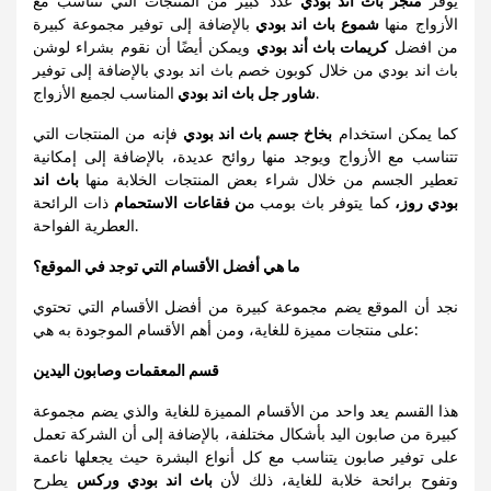
يوفر
متجر باث اند بودي
عدد كبير من المنتجات التي تتناسب مع
الأزواج منها
شموع باث اند بودي
بالإضافة إلى توفير مجموعة كبيرة
من افضل
كريمات باث أند بودي
ويمكن أيضًا أن نقوم بشراء لوشن
باث اند بودي من خلال كوبون خصم باث اند بودي بالإضافة إلى توفير
المناسب لجميع الأزواج.
شاور جل باث اند بودي
كما يمكن استخدام
بخاخ جسم باث اند بودي
فإنه من المنتجات التي
تتناسب مع الأزواج ويوجد منها روائح عديدة، بالإضافة إلى إمكانية
تعطير الجسم من خلال شراء بعض المنتجات الخلابة منها
باث اند
بودي روز،
كما يتوفر باث بومب
م
ن فقاعات الاستحمام
ذات الرائحة
العطرية الفواحة.
ما هي أفضل الأقسام التي توجد في الموقع؟
نجد أن الموقع يضم مجموعة كبيرة من أفضل الأقسام التي تحتوي
على منتجات مميزة للغاية، ومن أهم الأقسام الموجودة به هي:
قسم المعقمات وصابون اليدين
هذا القسم يعد واحد من الأقسام المميزة للغاية والذي يضم مجموعة
كبيرة من صابون اليد بأشكال مختلفة، بالإضافة إلى أن الشركة تعمل
على توفير صابون يتناسب مع كل أنواع البشرة حيث يجعلها ناعمة
وتفوح برائحة خلابة للغاية، ذلك لأن
باث اند بودي وركس
يطرح