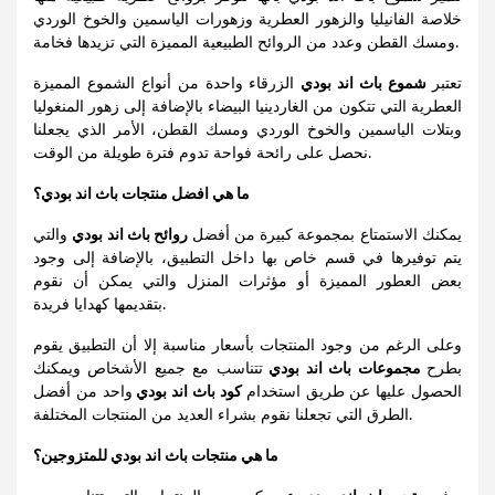
خلاصة الفانيليا والزهور العطرية وزهورات الياسمين والخوخ الوردي
ومسك القطن وعدد من الروائح الطبيعية المميزة التي تزيدها فخامة.
تعتبر
شموع باث اند بودي
الزرقاء واحدة من أنواع الشموع المميزة
العطرية التي تتكون من الغاردينيا البيضاء بالإضافة إلى زهور المنغوليا
وبتلات الياسمين والخوخ الوردي ومسك القطن، الأمر الذي يجعلنا
نحصل على رائحة فواحة تدوم فترة طويلة من الوقت.
ما هي افضل منتجات باث اند بودي؟
يمكنك الاستمتاع بمجموعة كبيرة من أفضل
روائح باث اند بودي
والتي
يتم توفيرها في قسم خاص بها داخل التطبيق، بالإضافة إلى وجود
بعض العطور المميزة أو مؤثرات المنزل والتي يمكن أن نقوم
بتقديمها كهدايا فريدة.
وعلى الرغم من وجود المنتجات بأسعار مناسبة إلا أن التطبيق يقوم
بطرح
مجموعات باث اند بودي
تتناسب مع جميع الأشخاص ويمكنك
الحصول عليها عن طريق استخدام
كود باث اند بودي
واحد من أفضل
الطرق التي تجعلنا نقوم بشراء العديد من المنتجات المختلفة.
ما هي منتجات باث اند بودي للمتزوجين؟