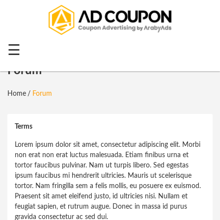
Menu
Home
☰
Top 20
Forum
All
Home
Forum
Stores
Categories
Terms
Blog
Lorem ipsum dolor sit amet, consectetur adipiscing elit. Morbi
non erat non erat luctus malesuada. Etiam finibus urna et
Ramadan
tortor faucibus pulvinar. Nam ut turpis libero. Sed egestas
Offers
ipsum faucibus mi hendrerit ultricies. Mauris ut scelerisque
tortor. Nam fringilla sem a felis mollis, eu posuere ex euismod.
Mother's
Praesent sit amet eleifend justo, id ultricies nisi. Nullam et
Day
feugiat sapien, et rutrum augue. Donec in massa id purus
gravida consectetur ac sed dui.